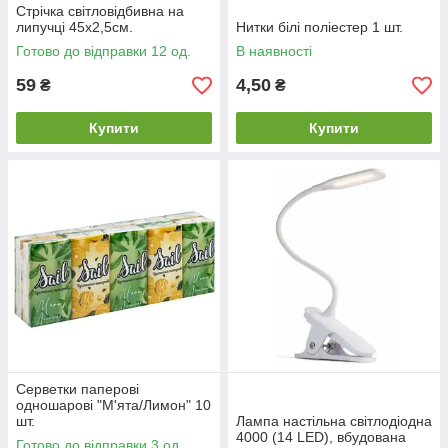
Стрічка світловідбивна на
липучці 45х2,5см.
Нитки білі поліестер 1 шт.
Готово до відправки 12 од.
В наявності
59
4,50
₴
₴
Купити
Купити
Серветки паперові
одношарові "М'ята/Лимон" 10
шт.
Лампа настільна світлодіодна
4000 (14 LED), вбудована
Готово до відправки 3 од.