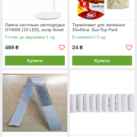
Лампа настільна світлодіодна
Термопакет для запікання
O74006 (18 LED), колір білий
30х40см. 8шт.Top Pack
Готово до відправки 1 од.
В наявності 2 од.
489
24
₴
₴
Купити
Купити