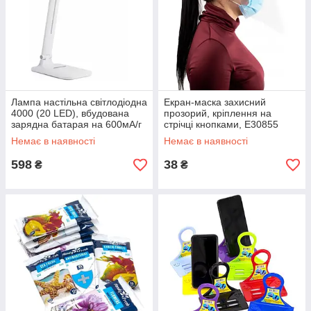
Лампа настільна світлодіодна
Екран-маска захисний
4000 (20 LED), вбудована
прозорий, кріплення на
зарядна батарая на 600мА/г
стрічці кнопками, E30855
O74001
Немає в наявності
Немає в наявності
598
38
₴
₴